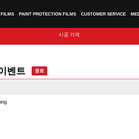
FILMS
PAINT PROTECTION FILMS
CUSTOMER SERVICE
MED
시공 가격
 이벤트
종료