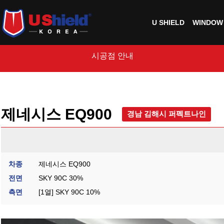
U SHIELD
WINDOW 
시공점 안내
제네시스 EQ900
경남 김해시 퍼펙트나인
차종
제네시스 EQ900
전면
SKY 90C 30%
측면
[1열] SKY 90C 10%