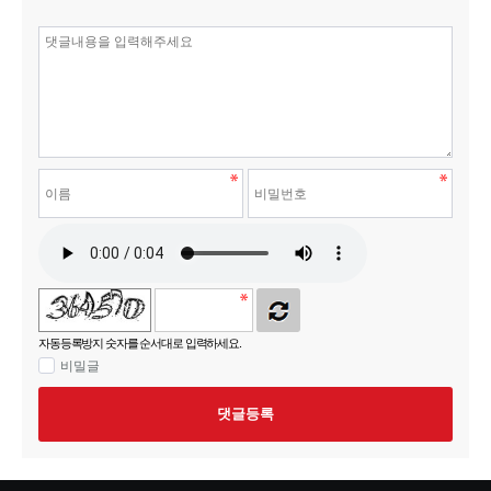
자동등록방지 숫자를 순서대로 입력하세요.
비밀글
댓글등록