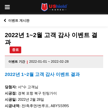
이벤트 게시판
2022년 1~2월 고객 감사 이벤트 결
과
종료
2022-01-01 ~ 2022-02-28
이벤트 기간
2022년 1~2월 고객 감사 이벤트 결과
당첨자:
서*수 고객님
시공점:
경북 포항 북구 틴팅가이
시공일:
2022년 2월 28일
시공내역:
전/측후면/썬루프, ABYSS99S